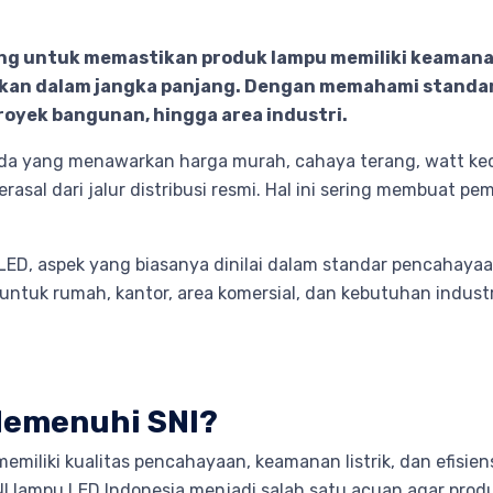
ng untuk memastikan produk lampu memiliki keamanan l
akan dalam jangka panjang. Dengan memahami standar 
oyek bangunan, hingga area industri.
da yang menawarkan harga murah, cahaya terang, watt kecil
berasal dari jalur distribusi resmi. Hal ini sering membuat
 LED, aspek yang biasanya dinilai dalam standar pencahaya
untuk rumah, kantor, area komersial, dan kebutuhan industr
Memenuhi SNI?
miliki kualitas pencahayaan, keamanan listrik, dan efisie
lampu LED Indonesia menjadi salah satu acuan agar produk 