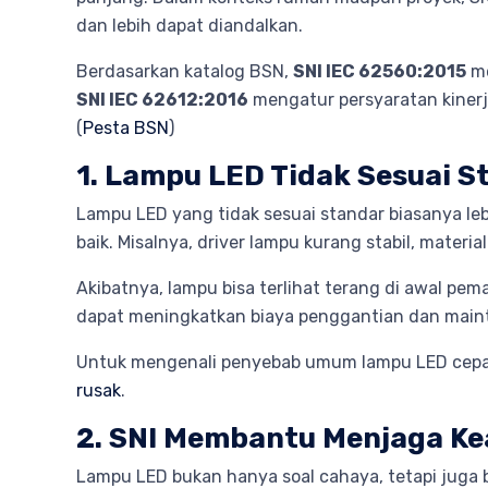
dan lebih dapat diandalkan.
Berdasarkan katalog BSN,
SNI IEC 62560:2015
me
SNI IEC 62612:2016
mengatur persyaratan kinerj
(
Pesta BSN
)
1. Lampu LED Tidak Sesuai S
Lampu LED yang tidak sesuai standar biasanya leb
baik. Misalnya, driver lampu kurang stabil, materi
Akibatnya, lampu bisa terlihat terang di awal pem
dapat meningkatkan biaya penggantian dan mainte
Untuk mengenali penyebab umum lampu LED cepat
rusak
.
2. SNI Membantu Menjaga Kea
Lampu LED bukan hanya soal cahaya, tetapi juga b