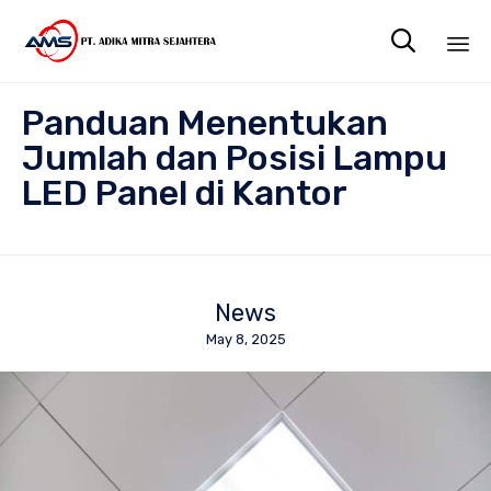

Sk
Panduan Menentukan
to
co
Jumlah dan Posisi Lampu
LED Panel di Kantor
News
May 8, 2025