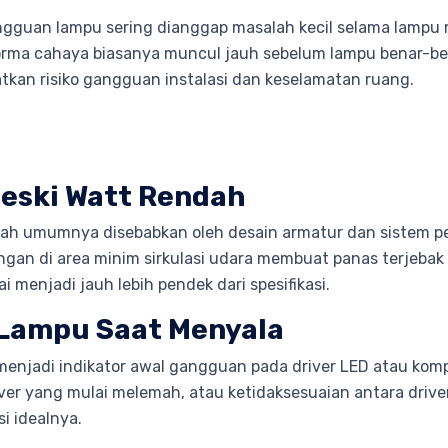
ngguan lampu sering dianggap masalah kecil selama lampu m
orma cahaya biasanya muncul jauh sebelum lampu benar-bena
kan risiko gangguan instalasi dan keselamatan ruang.
eski Watt Rendah
ah umumnya disebabkan oleh desain armatur dan sistem pe
angan di area minim sirkulasi udara membuat panas terjebak
 menjadi jauh lebih pendek dari spesifikasi.
 Lampu Saat Menyala
njadi indikator awal gangguan pada driver LED atau kompon
iver yang mulai melemah, atau ketidaksesuaian antara drive
i idealnya.