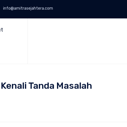
info@amitrasejahtera.com
Skip
to
ct
content
Kenali Tanda Masalah