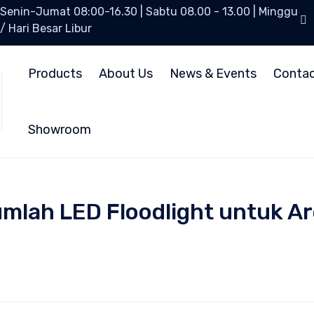
Senin-Jumat 08:00-16.30 | Sabtu 08.00 - 13.00 | Minggu
/ Hari Besar Libur
Products
About Us
News & Events
Conta
Showroom
lah LED Floodlight untuk Ar