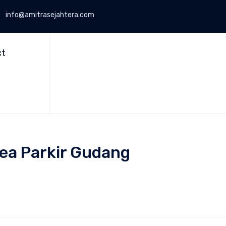
info@amitrasejahtera.com
Skip
to
ct
content
ea Parkir Gudang