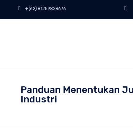
+ (62) 81259828676
Panduan Menentukan Jum
Industri