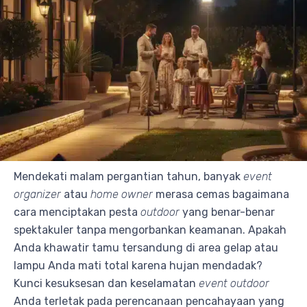
Mendekati malam pergantian tahun, banyak
event
organizer
atau
home owner
merasa cemas bagaimana
cara menciptakan pesta
outdoor
yang benar-benar
spektakuler tanpa mengorbankan keamanan. Apakah
Anda khawatir tamu tersandung di area gelap atau
lampu Anda mati total karena hujan mendadak?
Kunci kesuksesan dan keselamatan
event
outdoor
Anda terletak pada perencanaan pencahayaan yang