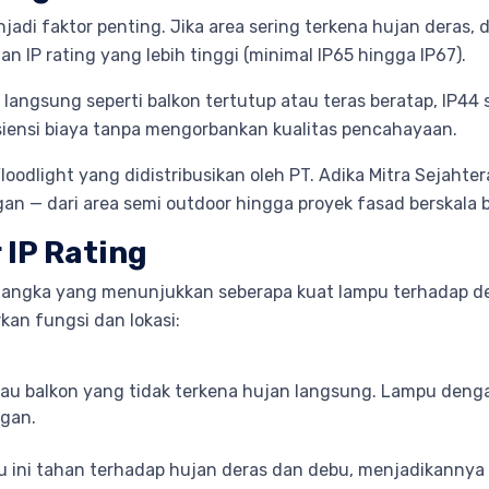
enjadi faktor penting. Jika area sering terkena hujan dera
an IP rating yang lebih tinggi (minimal IP65 hingga IP67).
an langsung seperti balkon tertutup atau teras beratap, I
ensi biaya tanpa mengorbankan kualitas pencahayaan.
oodlight yang didistribusikan oleh PT. Adika Mitra Sejahtera
an — dari area semi outdoor hingga proyek fasad berskala b
IP Rating
 dua angka yang menunjukkan seberapa kuat lampu terhadap d
an fungsi dan lokasi:
tau balkon yang tidak terkena hujan langsung. Lampu denga
ngan.
 ini tahan terhadap hujan deras dan debu, menjadikannya 