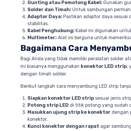
Gunting atau Pemotong Kabel:
Gunakan gun
Solder dan Timah:
Untuk sambungan permanen,
Adaptor Daya:
Pastikan adaptor daya sesuai 
stabilitas.
Kabel Penghubung:
Kabel ini digunakan unt
Multimeter:
Alat ini berguna untuk memeriksa 
Bagaimana Cara Menyambu
Bagi Anda yang tidak memiliki peralatan solder a
ini biasanya menggunakan
konektor LED strip
,
dengan timah solder.
Berikut langkah cara menyambung LED strip tanpa
Siapkan konektor LED strip
sesuai jenis stri
Potong strip LED
di titik potong yang sudah 
Masukkan ujung strip ke konektor
dengan po
konektor.
Kunci konektor dengan rapat
agar sambunga