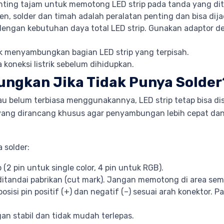
ting tajam untuk memotong LED strip pada tanda yang di
 solder dan timah adalah peralatan penting dan bisa dijad
dengan kebutuhan daya total LED strip. Gunakan adaptor d
uk menyambungkan bagian LED strip yang terpisah.
koneksi listrik sebelum dihidupkan.
ngkan Jika Tidak Punya Solder
tau belum terbiasa menggunakannya, LED strip tetap bisa d
 yang dirancang khusus agar penyambungan lebih cepat d
 solder:
p (2 pin untuk single color, 4 pin untuk RGB).
ditandai pabrikan (cut mark). Jangan memotong di area sem
sisi pin positif (+) dan negatif (–) sesuai arah konektor. P
n stabil dan tidak mudah terlepas.