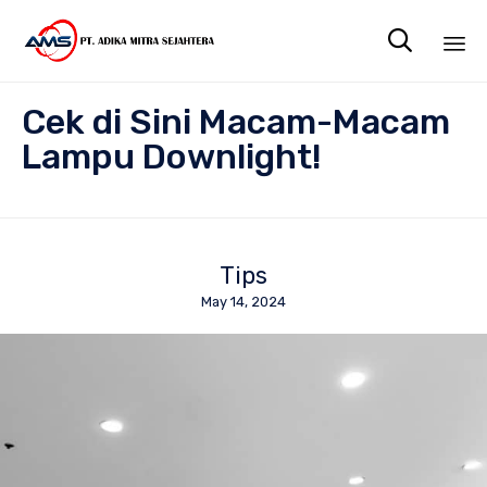

Sk
Cek di Sini Macam-Macam
to
co
Lampu Downlight!
Tips
May 14, 2024