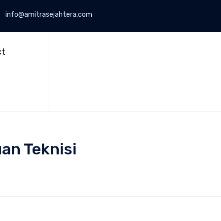
info@amitrasejahtera.com
Skip
to
ct
content
an Teknisi