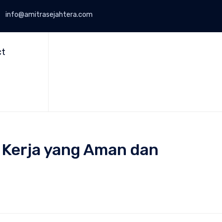
info@amitrasejahtera.com
Skip
to
ct
content
 Kerja yang Aman dan